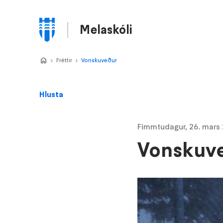
Stökkva
að
Melaskóli
meginefni
Valmynd
Home
Fréttir
>
Vonskuveður
>
Hlusta
Fimmtudagur, 26. mars
Vonskuv