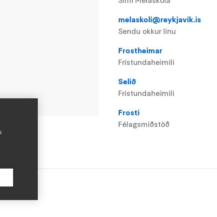
Sími Melaskóla
melaskoli@reykjavik.is
Sendu okkur línu
Frostheimar
Frístundaheimili
Selið
Frístundaheimili
Frosti
Félagsmiðstöð
u