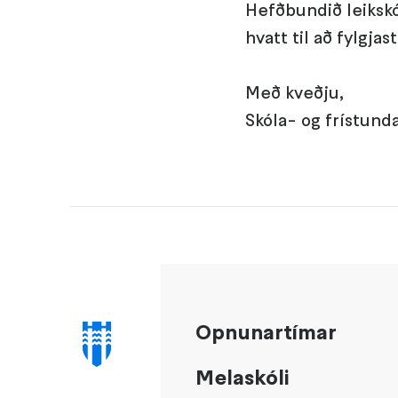
Hefðbundið leikskól
hvatt til að fylgja
Með kveðju,
Skóla- og frístund
Opnunartímar
Melaskóli