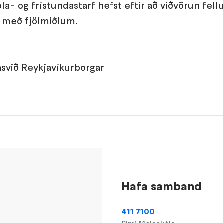
a- og frístundastarf hefst eftir að viðvörun fellur
st með fjölmiðlum.
asvið Reykjavíkurborgar
Hafa samband
411 7100