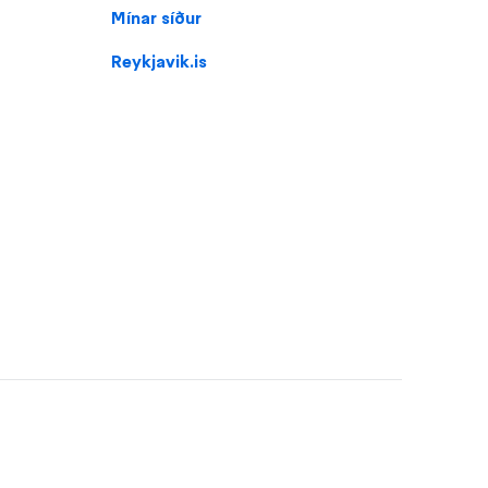
Mínar síður
for
Melaskóli
Reykjavik.is
(footer)