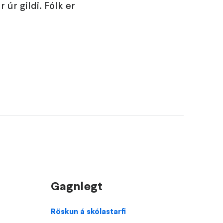
 úr gildi. Fólk er
Gagnlegt
Domain
Röskun á skólastarfi
menu