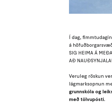
Í dag, fimmtudagin
á höfuðborgarsvæð
SIG HEIMA Á MEÐ
AÐ NAUÐSYNJALA
Veruleg röskun ver
lágmarksopnun með
grunnskóla og lei
með tölvupósti
.