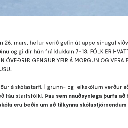
n 26. mars, hefur verið gefin út appelsínugul vi
inu og gildir hún frá klukkan 7-13. FÓLK ER HVA
AN ÓVEÐRIÐ GENGUR YFIR Á MORGUN OG VERA E
USU.
ður á skólastarfi. Í grunn- og leikskólum verður a
 fáu starfsfólki.
Þau sem nauðsynlega þurfa að f
kskóla eru beðin um að tilkynna skólastjórnendu