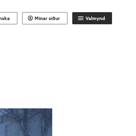
enska
Mínar síður
Valmynd