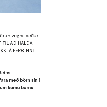
ðvörun vegna veðurs
TT TIL AÐ HALDA
KKI Á FERÐINNI
ðeins
ara með börn sín í
m um komu barns