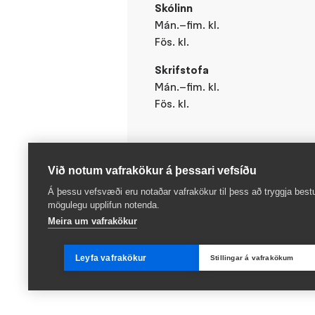
Skólinn
Mán.–fim. kl.
Fös. kl.
Skrifstofa
Mán.–fim. kl.
Fös. kl.
Við notum vafrakökur á þessari vefsíðu
Á þessu vefsvæði eru notaðar vafrakökur til þess að tryggja best
mögulegu upplifun notenda.
Meira um vafrakökur
Leyfa vafrakökur
Stillingar á vafrakökum